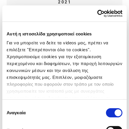
2021
LEROY MERLIN
#GIATOSPITIMAS
TTL ΚΑΜΠΑΝΙΑ
Αυτή η ιστοσελίδα χρησιμοποιεί cookies
TTL
Για να μπορείτε να δείτε τα videos μας, πρέπει να
2021
επιλέξετε "Επιτρέπονται όλα τα cookies".
ΚΥΚΝΟΣ ΠΕΡΑΣΤΗ ΣΤΟΝ ΜΥΛΟ
Χρησιμοποιούμε cookies για την εξατομίκευση
ΛΑΝΣΑΡΙΣΜΑ ΠΡΟÏΟΝΤΟΣ
περιεχομένου και διαφημίσεων, την παροχή λειτουργιών
ΠΕΡΑΣΤΗ, ΑΞΕΠΕΡΑΣΤΗ!
κοινωνικών μέσων και την ανάλυση της
επισκεψιμότητάς μας. Επιπλέον, μοιραζόμαστε
ΤΑΙΝΙΕΣ
πληροφορίες που αφορούν στον τρόπο με τον οποίο
χρησιμοποιείτε τον ιστότοπό μας με συνεργάτες
2021
κοινωνικών μέσων, διαφήμισης και αναλύσεων, οι
ΑΛΛΑΤΙΝΗ BREAD YOU LOVE
οποίοι ενδεχομένως να τις συνδυάσουν με άλλες
Επιλογή
ΛΑΝΣΑΡΙΣΜΑ ΠΡΟÏΟΝΤΩΝ
πληροφορίες που τους έχετε παραχωρήσει ή τις οποίες
Αναγκαία
συγκατάθεσης
ΖΥΜΩΝΕΙΣ ΧΑΛΑΡΩΝΕΙΣ!
έχουν συλλέξει σε σχέση με την από μέρους σας χρήση
των υπηρεσιών τους.
ΤΑΙΝΙΕΣ