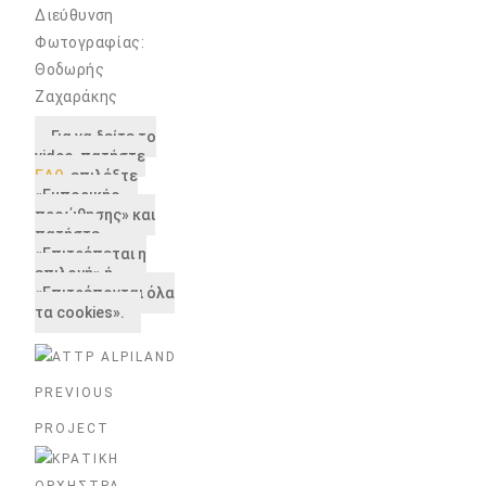
Διεύθυνση
Φωτογραφίας:
Θοδωρής
Ζαχαράκης
Για να δείτε το
video, πατήστε
ΕΔΩ
, επιλέξτε
«Εμπορικής
προώθησης» και
πατήστε
«Επιτρέπεται η
επιλογή» ή
«Επιτρέπονται όλα
τα cookies».
PREVIOUS
PROJECT