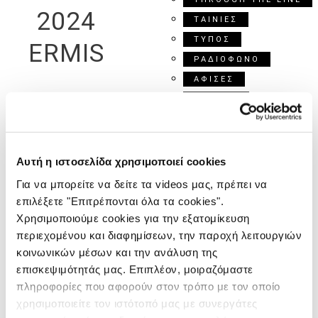
2024
ΤΑΙΝΙΕΣ
ΤΥΠΟΣ
ERMIS
ΡΑΔΙΟΦΩΝΟ
ΑΦΙΣΕΣ
DIGITAL
DESIGN
ΕΚΔΗΛΩΣΕΙΣ
DIRECT
Αυτή η ιστοσελίδα χρησιμοποιεί cookies
ΔΙΑΚΡΙΣΕΙΣ
Για να μπορείτε να δείτε τα videos μας, πρέπει να
ΕΠΙΚΟΙΝΩΝΙΑ
επιλέξετε "Επιτρέπονται όλα τα cookies".
Χρησιμοποιούμε cookies για την εξατομίκευση
AWARDS
περιεχομένου και διαφημίσεων, την παροχή λειτουργιών
κοινωνικών μέσων και την ανάλυση της
VIDEO-
επισκεψιμότητάς μας. Επιπλέον, μοιραζόμαστε
πληροφορίες που αφορούν στον τρόπο με τον οποίο
FILLER
χρησιμοποιείτε τον ιστότοπό μας με συνεργάτες