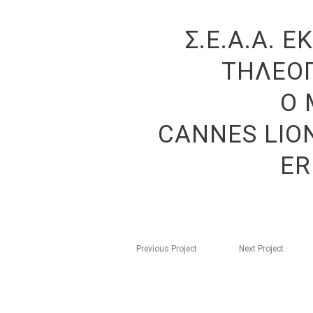
Σ.Ε.Α.Α. 
ΤΗΛΕΟ
Ο 
CANNES LIO
ER
Previous Project
Next Project