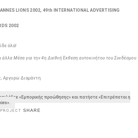
ANNES LIONS 2002, 49th INTERNATIONAL ADVERTISING
RDS 2002
ίδε όλα!
αι άλλα Μέσα για την 4η Διεθνή Έκθεση αυτοκινήτου του Συνδέσμου
.
, Αργυρώ Διαμάντη.
 επιλέξτε «Εμπορικής προώθησης» και πατήστε «Επιτρέπεται η
ies».
SHARE
 PROJECT