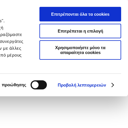
Επιτρέπονται όλα τα cookies
s".
χή
Επιτρέπεται η επιλογή
ιραζόμαστε
 συνεργάτες
Χρησιμοποιήστε μόνο τα
ν με άλλες
απαραίτητα cookies
από μέρους
ς προώθησης
Προβολή λεπτομερειών