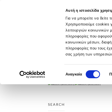
Αυτή η ιστοσελίδα χρησι
ΑΡΧΙΚΗ
ΕΤΑΙΡΕΙΑ
Για να μπορείτε να δείτε 
ΕΡΓΑ
Χρησιμοποιούμε cookies γ
THROUGH THE LINE
λειτουργιών κοινωνικών μ
ΤΑΙΝΙΕΣ
πληροφορίες που αφορούν 
ΤΥΠΟΣ
ΡΑΔΙΟΦΩΝΟ
κοινωνικών μέσων, διαφήμ
ΑΦΙΣΕΣ
πληροφορίες που τους έχε
DIGITAL
σας χρήση των υπηρεσιών
DESIGN
ΕΚΔΗΛΩΣΕΙΣ
DIRECT
ΔΙΑΚΡΙΣΕΙΣ
Επιλογή
Αναγκαία
Π
ΕΠΙΚΟΙΝΩΝΙΑ
συγκατάθεσης
SEARCH