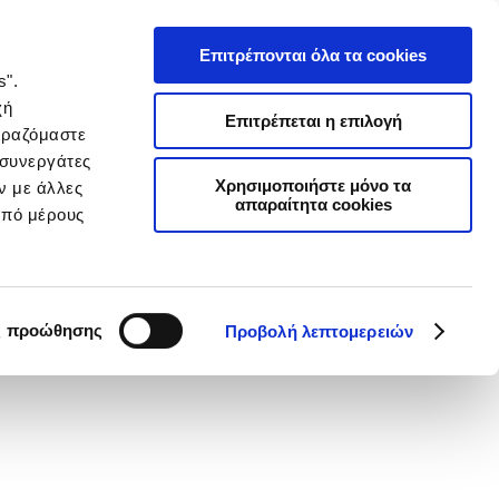
Επιτρέπονται όλα τα cookies
s".
χή
Επιτρέπεται η επιλογή
ιραζόμαστε
 συνεργάτες
Χρησιμοποιήστε μόνο τα
ν με άλλες
απαραίτητα cookies
από μέρους
ς προώθησης
Προβολή λεπτομερειών