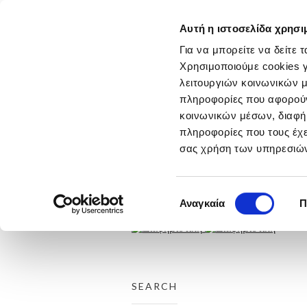
Αυτή η ιστοσελίδα χρησι
ΑΡΧΙΚΗ
ΕΤΑΙΡΕΙΑ
Για να μπορείτε να δείτε 
ΕΡΓΑ
Χρησιμοποιούμε cookies γ
THROUGH THE LINE
λειτουργιών κοινωνικών μ
ΤΑΙΝΙΕΣ
πληροφορίες που αφορούν 
ΤΥΠΟΣ
ΡΑΔΙΟΦΩΝΟ
κοινωνικών μέσων, διαφήμ
ΑΦΙΣΕΣ
πληροφορίες που τους έχε
DIGITAL
σας χρήση των υπηρεσιών
DESIGN
ΕΚΔΗΛΩΣΕΙΣ
DIRECT
ΔΙΑΚΡΙΣΕΙΣ
Επιλογή
Αναγκαία
Π
ΕΠΙΚΟΙΝΩΝΙΑ
συγκατάθεσης
SEARCH