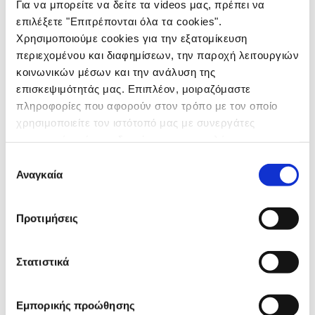
Για να μπορείτε να δείτε τα videos μας, πρέπει να
2021
ΤΑΙΝΙΕΣ
επιλέξετε "Επιτρέπονται όλα τα cookies".
Χρησιμοποιούμε cookies για την εξατομίκευση
ΤΥΠΟΣ
περιεχομένου και διαφημίσεων, την παροχή λειτουργιών
ΡΑΔΙΟΦΩΝΟ
κοινωνικών μέσων και την ανάλυση της
ΑΦΙΣΕΣ
επισκεψιμότητάς μας. Επιπλέον, μοιραζόμαστε
DIGITAL
πληροφορίες που αφορούν στον τρόπο με τον οποίο
DESIGN
χρησιμοποιείτε τον ιστότοπό μας με συνεργάτες
ΕΚΔΗΛΩΣΕΙΣ
κοινωνικών μέσων, διαφήμισης και αναλύσεων, οι
οποίοι ενδεχομένως να τις συνδυάσουν με άλλες
DIRECT
Επιλογή
πληροφορίες που τους έχετε παραχωρήσει ή τις οποίες
Αναγκαία
συγκατάθεσης
ΔΙΑΚΡΙΣΕΙΣ
έχουν συλλέξει σε σχέση με την από μέρους σας χρήση
ΕΠΙΚΟΙΝΩΝΙΑ
των υπηρεσιών τους.
Προτιμήσεις
ΑΛΛΑΤΙΝΗ
DIGESTIVE
Στατιστικά
ΜΕ
Εμπορικής προώθησης