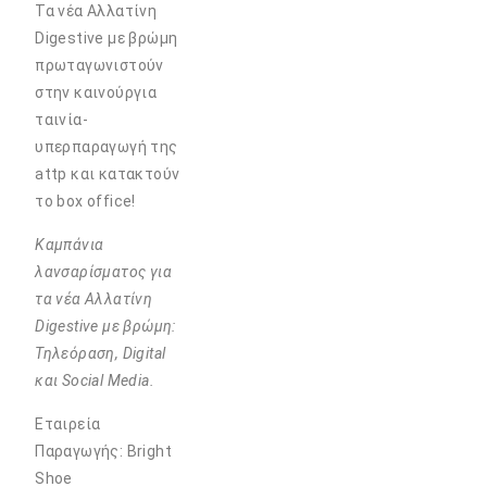
Τα νέα Αλλατίνη
Digestive με βρώμη
πρωταγωνιστούν
στην καινούργια
ταινία-
υπερπαραγωγή της
attp και κατακτούν
το box office!
Καμπάνια
λανσαρίσματος για
τα νέα Αλλατίνη
Digestive με βρώμη:
Τηλεόραση, Digital
και Social Media.
Εταιρεία
Παραγωγής: Bright
Shoe