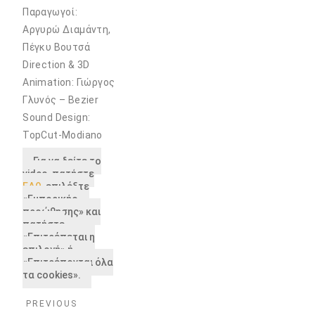
Παραγωγοί:
Αργυρώ Διαμάντη,
Πέγκυ Βουτσά
Direction & 3D
Animation: Γιώργος
Γλυνός – Bezier
Sound Design:
TopCut-Modiano
Για να δείτε το
video, πατήστε
ΕΔΩ
, επιλέξτε
«Εμπορικής
προώθησης» και
πατήστε
«Επιτρέπεται η
επιλογή» ή
«Επιτρέπονται όλα
τα cookies».
PREVIOUS