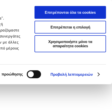
Επιτρέπονται όλα τα cookies
s".
χή
Επιτρέπεται η επιλογή
ιραζόμαστε
 συνεργάτες
Χρησιμοποιήστε μόνο τα
ν με άλλες
απαραίτητα cookies
από μέρους
ς προώθησης
Προβολή λεπτομερειών