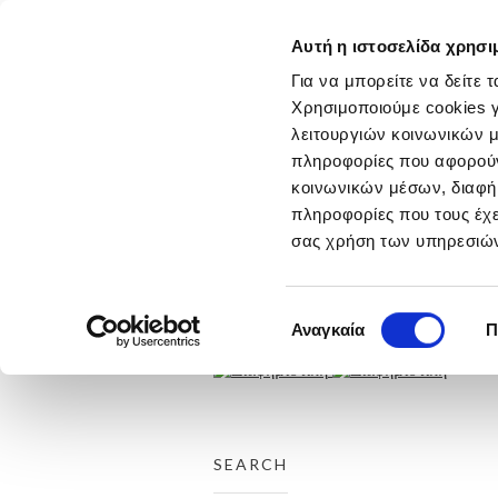
Αυτή η ιστοσελίδα χρησι
ΑΡΧΙΚΗ
ΕΤΑΙΡΕΙΑ
Για να μπορείτε να δείτε 
ΕΡΓΑ
Χρησιμοποιούμε cookies γ
THROUGH THE LINE
λειτουργιών κοινωνικών μ
ΤΑΙΝΙΕΣ
πληροφορίες που αφορούν 
ΤΥΠΟΣ
ΡΑΔΙΟΦΩΝΟ
κοινωνικών μέσων, διαφήμ
ΑΦΙΣΕΣ
πληροφορίες που τους έχε
DIGITAL
σας χρήση των υπηρεσιών
DESIGN
ΕΚΔΗΛΩΣΕΙΣ
DIRECT
ΔΙΑΚΡΙΣΕΙΣ
Επιλογή
Αναγκαία
Π
ΕΠΙΚΟΙΝΩΝΙΑ
συγκατάθεσης
SEARCH