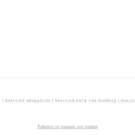
© |
πολιτική απορρήτου
|
πολιτική κατά του mobbing
|
πολιτ
Ρυθμίστε τις επιλογές των cookies