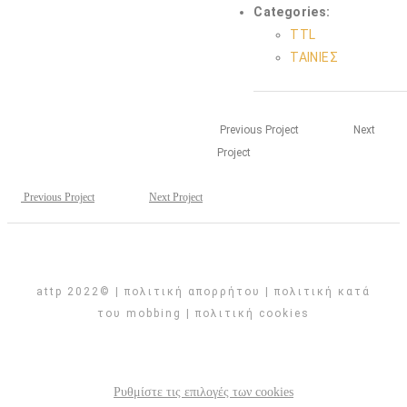
Categories:
TTL
ΤΑΙΝΙΕΣ
Previous Project
Next
Project
Previous Project
Next Project
attp 2022© |
πολιτική απορρήτου
|
πολιτική κατά
του mobbing
|
πολιτική cookies
Ρυθμίστε τις επιλογές των cookies