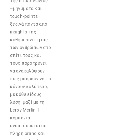
της επικοινωνίας
–μηνύματα και
touch-points–
ξεκινά πάντα από
insights της
καθημερινότητας
των ανθρώπων στο
σπίτι τους και
τους παροτρύνει
να ανακαλύψουν
πώς μπορούν να το
κάνουν καλύτερο,
με κάθε είδους
λύση, μαζί με τη
Leroy Merlin. Η
καμπάνια
αναπτύσσεται σε
πλήρη brand και