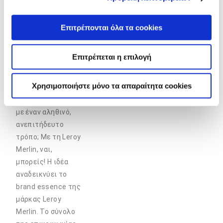
υλοποιούμε
ολοκληρωμένες
καμπάνιες:
Επιτρέπονται όλα τα cookies
Μπορείς να κάνεις
τους ανθρώπους
Επιτρέπεται η επιλογή
να αισθανθούν τη
χαρά αμέτρητων
Χρησιμοποιήστε μόνο τα απαραίτητα cookies
ευτυχισμένων
στιγμών στο σπίτι,
με έναν αληθινό,
ανεπιτήδευτο
τρόπο; Με τη Leroy
Merlin, ναι,
μπορείς! Η ιδέα
αναδεικνύει το
brand essence της
μάρκας Leroy
Merlin. Το σύνολο