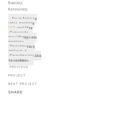
Βασίλης
Κατσούπης.
Για να δείτε το
video, πατήστε
ΕΔΩ
, επιλέξτε
«Εμπορικής
προώθησης» και
πατήστε
«Επιτρέπεται η
επιλογή» ή
«Επιτρέπονται όλα
τα cookies».
PREVIOUS
PROJECT
NEXT PROJECT
SHARE