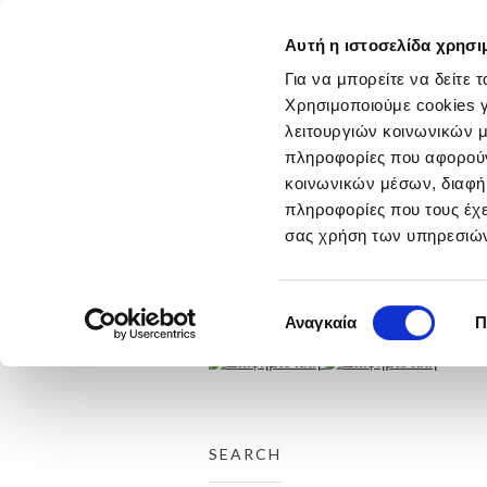
Αυτή η ιστοσελίδα χρησι
ΑΡΧΙΚΗ
ΕΤΑΙΡΕΙΑ
Για να μπορείτε να δείτε 
ΕΡΓΑ
Χρησιμοποιούμε cookies γ
THROUGH THE LINE
λειτουργιών κοινωνικών μ
ΤΑΙΝΙΕΣ
πληροφορίες που αφορούν 
ΤΥΠΟΣ
ΡΑΔΙΟΦΩΝΟ
κοινωνικών μέσων, διαφήμ
ΑΦΙΣΕΣ
πληροφορίες που τους έχε
DIGITAL
σας χρήση των υπηρεσιών
DESIGN
ΕΚΔΗΛΩΣΕΙΣ
DIRECT
ΔΙΑΚΡΙΣΕΙΣ
Επιλογή
Αναγκαία
Π
ΕΠΙΚΟΙΝΩΝΙΑ
συγκατάθεσης
SEARCH