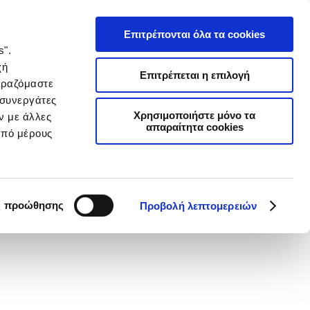
Επιτρέπονται όλα τα cookies
s".
χή
Επιτρέπεται η επιλογή
ιραζόμαστε
 συνεργάτες
Χρησιμοποιήστε μόνο τα
ν με άλλες
απαραίτητα cookies
από μέρους
ς προώθησης
Προβολή λεπτομερειών