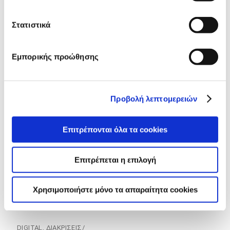
DIGITAL
Στατιστικά
ΚΑΜΠΑΝΙΑ
YOUR
Εμπορικής προώθησης
HAIR
TALKS
Προβολή λεπτομερειών
BRONZE
Επιτρέπονται όλα τα cookies
SOCIAL
Επιτρέπεται η επιλογή
MEDIA
AWARDS
Χρησιμοποιήστε μόνο τα απαραίτητα cookies
DIGITAL
,
ΔΙΑΚΡΙΣΕΙΣ
/