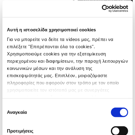
2015
ΤΑΙΝΙΕΣ
ΤΥΠΟΣ
ΡΑΔΙΟΦΩΝΟ
Αυτή η ιστοσελίδα χρησιμοποιεί cookies
ΑΦΙΣΕΣ
Για να μπορείτε να δείτε τα videos μας, πρέπει να
DIGITAL
επιλέξετε "Επιτρέπονται όλα τα cookies".
DESIGN
Χρησιμοποιούμε cookies για την εξατομίκευση
ΕΚΔΗΛΩΣΕΙΣ
περιεχομένου και διαφημίσεων, την παροχή λειτουργιών
DIRECT
κοινωνικών μέσων και την ανάλυση της
επισκεψιμότητάς μας. Επιπλέον, μοιραζόμαστε
ΔΙΑΚΡΙΣΕΙΣ
πληροφορίες που αφορούν στον τρόπο με τον οποίο
ΕΠΙΚΟΙΝΩΝΙΑ
χρησιμοποιείτε τον ιστότοπό μας με συνεργάτες
APIVITA
κοινωνικών μέσων, διαφήμισης και αναλύσεων, οι
οποίοι ενδεχομένως να τις συνδυάσουν με άλλες
Επιλογή
HAIR
πληροφορίες που τους έχετε παραχωρήσει ή τις οποίες
Αναγκαία
συγκατάθεσης
έχουν συλλέξει σε σχέση με την από μέρους σας χρήση
CARE
των υπηρεσιών τους.
Προτιμήσεις