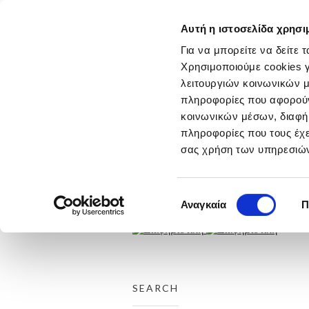
Αυτή η ιστοσελίδα χρησι
ΑΡΧΙΚΗ
ΕΤΑΙΡΕΙΑ
Για να μπορείτε να δείτε 
ΕΡΓΑ
Χρησιμοποιούμε cookies γ
THROUGH THE LINE
λειτουργιών κοινωνικών μ
ΤΑΙΝΙΕΣ
πληροφορίες που αφορούν 
ΤΥΠΟΣ
ΡΑΔΙΟΦΩΝΟ
κοινωνικών μέσων, διαφήμ
ΑΦΙΣΕΣ
πληροφορίες που τους έχε
DIGITAL
σας χρήση των υπηρεσιών
DESIGN
ΕΚΔΗΛΩΣΕΙΣ
DIRECT
ΔΙΑΚΡΙΣΕΙΣ
Επιλογή
Αναγκαία
Π
ΕΠΙΚΟΙΝΩΝΙΑ
συγκατάθεσης
SEARCH