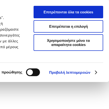
Επιτρέπονται όλα τα cookies
s".
χή
Επιτρέπεται η επιλογή
ιραζόμαστε
 συνεργάτες
Χρησιμοποιήστε μόνο τα
ν με άλλες
απαραίτητα cookies
από μέρους
ς προώθησης
Προβολή λεπτομερειών