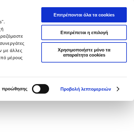
Επιτρέπονται όλα τα cookies
s".
χή
Επιτρέπεται η επιλογή
ιραζόμαστε
 συνεργάτες
Χρησιμοποιήστε μόνο τα
ν με άλλες
απαραίτητα cookies
από μέρους
ς προώθησης
Προβολή λεπτομερειών