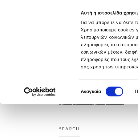
Αυτή η ιστοσελίδα χρησι
ΑΡΧΙΚΗ
ΕΤΑΙΡΕΙΑ
Για να μπορείτε να δείτε 
ΕΡΓΑ
Χρησιμοποιούμε cookies γ
THROUGH THE LINE
λειτουργιών κοινωνικών μ
ΤΑΙΝΙΕΣ
πληροφορίες που αφορούν 
ΤΥΠΟΣ
ΡΑΔΙΟΦΩΝΟ
κοινωνικών μέσων, διαφήμ
ΑΦΙΣΕΣ
πληροφορίες που τους έχε
DIGITAL
σας χρήση των υπηρεσιών
DESIGN
ΕΚΔΗΛΩΣΕΙΣ
DIRECT
ΔΙΑΚΡΙΣΕΙΣ
Επιλογή
Αναγκαία
Π
ΕΠΙΚΟΙΝΩΝΙΑ
συγκατάθεσης
SEARCH