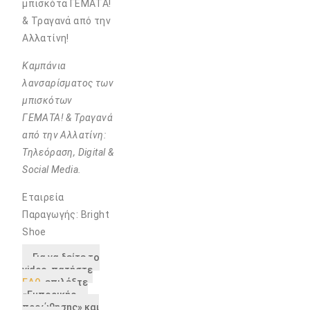
μπισκότα ΓΕΜΑΤΑ!
& Τραγανά από την
Αλλατίνη!
Καμπάνια
λανσαρίσματος των
μπισκότων
ΓΕΜΑΤΑ! & Τραγανά
από την Αλλατίνη:
Τηλεόραση, Digital &
Social Media.
Εταιρεία
Παραγωγής: Bright
Shoe
Για να δείτε το
video, πατήστε
ΕΔΩ
, επιλέξτε
«Εμπορικής
προώθησης» και