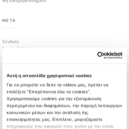
Μη κατηγοριοποιημένο
META
Σύνδεση
Κανάλι
RSS
άρθρων
Κανάλι
RSS
σχολίων
WordPress.org
Αυτή η ιστοσελίδα χρησιμοποιεί cookies
Για να μπορείτε να δείτε τα videos μας, πρέπει να
επιλέξετε "Επιτρέπονται όλα τα cookies".
Χρησιμοποιούμε cookies για την εξατομίκευση
ΑΡΧΙΚΗ
περιεχομένου και διαφημίσεων, την παροχή λειτουργιών
κοινωνικών μέσων και την ανάλυση της
ΕΤΑΙΡΕΙΑ
επισκεψιμότητάς μας. Επιπλέον, μοιραζόμαστε
ΕΡΓΑ
πληροφορίες που αφορούν στον τρόπο με τον οποίο
THROUGH THE LINE