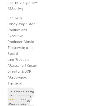
μας ταινία για την
Αλλατίνη.
Εταιρεία
Παραγωγής: Stefi
Productions
Executive
Producer: Μαρία
Στεφανίδη a.k.a.
Speed
Line Producer:
Αλμπέρτο Τζήκας
Director & DOP:
Αλέξανδρος
Τηνιακός
Για να δείτε το
video, πατήστε
ΕΔΩ
, επιλέξτε
«Εμπορικής