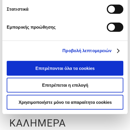
ΓΙΑ ΤΑ
Στατιστικά
ΑΛΛΑΤΙΝΗ
Εμπορικής προώθησης
GOODY
MORNING
Προβολή λεπτομερειών
H
ΣΤΙΓΜΗ
Επιτρέπονται όλα τα cookies
ΠΟΥ Η
Επιτρέπεται η επιλογή
ΜΕΡΑ
Χρησιμοποιήστε μόνο τα απαραίτητα cookies
ΓΙΝΕΤΑΙ
ΚΑΛΗΜΕΡΑ