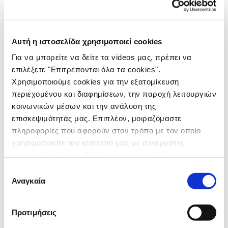
2026
ΤΑΙΝΙΕΣ
ΤΥΠΟΣ
Αυτή η ιστοσελίδα χρησιμοποιεί cookies
ΡΑΔΙΟΦΩΝΟ
Για να μπορείτε να δείτε τα videos μας, πρέπει να
ΑΦΙΣΕΣ
επιλέξετε "Επιτρέπονται όλα τα cookies".
DIGITAL
Χρησιμοποιούμε cookies για την εξατομίκευση
DESIGN
περιεχομένου και διαφημίσεων, την παροχή λειτουργιών
ΕΚΔΗΛΩΣΕΙΣ
κοινωνικών μέσων και την ανάλυση της
DIRECT
επισκεψιμότητάς μας. Επιπλέον, μοιραζόμαστε
ΔΙΑΚΡΙΣΕΙΣ
πληροφορίες που αφορούν στον τρόπο με τον οποίο
χρησιμοποιείτε τον ιστότοπό μας με συνεργάτες
ΕΠΙΚΟΙΝΩΝΙΑ
κοινωνικών μέσων, διαφήμισης και αναλύσεων, οι
ΑΛΛΑΤΙΝΗ
οποίοι ενδεχομένως να τις συνδυάσουν με άλλες
Επιλογή
πληροφορίες που τους έχετε παραχωρήσει ή τις οποίες
Αναγκαία
συγκατάθεσης
ΝΕΑ
έχουν συλλέξει σε σχέση με την από μέρους σας χρήση
των υπηρεσιών τους.
ΚΑΜΠΑΝΙΑ
Προτιμήσεις